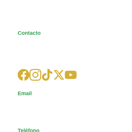
Contacto
Escríbenos para dudas o 
sugerencias.
Email
latidosdegol11@gmail.com
+593 99 958 1030
Teléfono