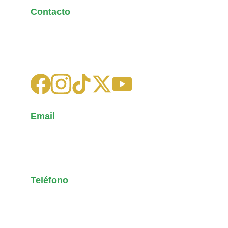
Contacto
Escríbenos para dudas o 
sugerencias.
Email
latidosdegol11@gmail.com
+593 99 958 1030
Teléfono